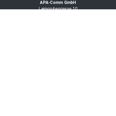
APA-Comm GmbH
Laimgrubengasse 10
1060 Wien, Österreich
PR-Desk Support
Tel. +43 1 36060-5310
APA-Salesdesk
Tel. +43 1 36060-1234
comm@apa.at
Services
PR-Desk
APA-OTS-Video
APA-Fotoservice
Cookie-Präferenzen
OTS-App