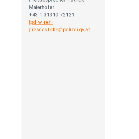
Maierhofer
+43 1 31310 72121
lpd-w-ref-
pressestelle@polizei.gv.at