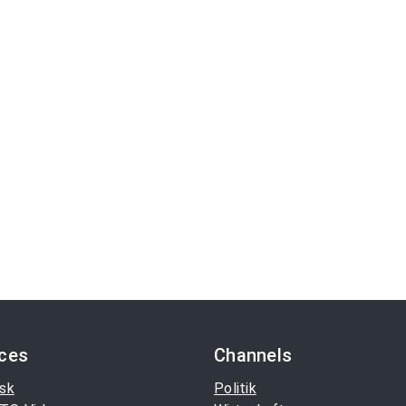
ices
Channels
sk
Politik