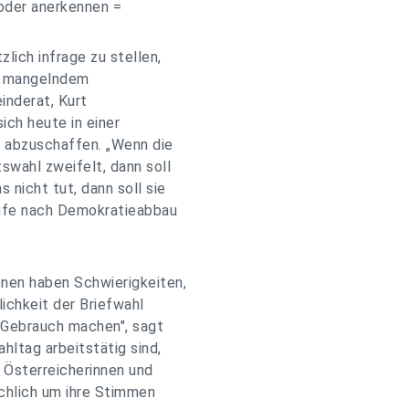
 oder anerkennen =
lich infrage zu stellen,
on mangelndem
inderat, Kurt
ich heute in einer
l abzuschaffen. „Wenn die
wahl zweifelt, dann soll
 nicht tut, dann soll sie
Rufe nach Demokratieabbau
nen haben Schwierigkeiten,
ichkeit der Briefwahl
 Gebrauch machen", sagt
hltag arbeitstätig sind,
ie Österreicherinnen und
ächlich um ihre Stimmen