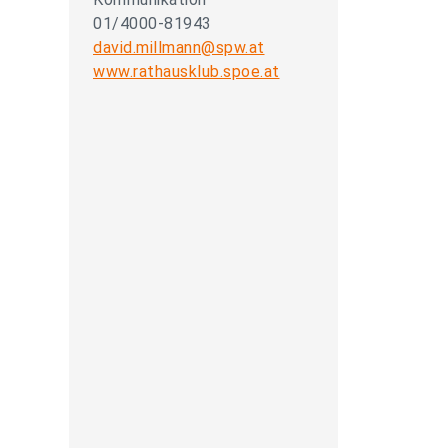
01/4000-81943
david.millmann@spw.at
www.rathausklub.spoe.at