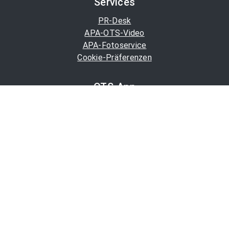
Services
PR-Desk
APA-OTS-Video
APA-Fotoservice
Cookie-Präferenzen
OTS-App
Channels
Politik
Wirtschaft
Finanzen
Chronik