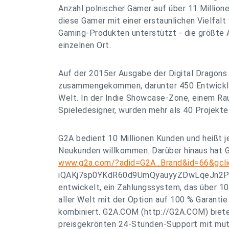
Anzahl polnischer Gamer auf über 11 Million
diese Gamer mit einer erstaunlichen Vielfalt
Gaming-Produkten unterstützt - die größte 
einzelnen Ort.
Auf der 2015er Ausgabe der Digital Dragons
zusammengekommen, darunter 450 Entwickle
Welt. In der Indie Showcase-Zone, einem Ra
Spieledesigner, wurden mehr als 40 Projekte 
G2A bedient 10 Millionen Kunden und heißt 
Neukunden willkommen. Darüber hinaus hat G
www.g2a.com/?adid=G2A_Brand&id=66&gc
iQAKj7sp0YKdR60d9UmQyauyyZDwLqeJn2
entwickelt, ein Zahlungssystem, das über 
aller Welt mit der Option auf 100 % Garantie
kombiniert. G2A.COM (http://G2A.COM) biete
preisgekrönten 24-Stunden-Support mit mut