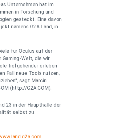
Das Unternehmen hat im
ummen in Forschung und
ogien gesteckt. Eine davon
ojekt namens G2A Land, in
ele für Oculus auf der
r Gaming-Welt, die wir
ele tiefgehender erleben
n Fall neue Tools nutzen,
uziehen", sagt Marcin
.COM (http://G2A.COM).
d 23 in der Haupthalle der
alität selbst zu
/www.land.g2a.com