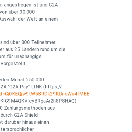
en angestiegen ist und G2A
 von über 30.000
Auswahl der Welt an einem
 sind über 800 Teilnehmer
r aus 25 Ländern rund um die
um für unabhängige
vorgestellt.
jeden Monat 250.000
2A "G2A Pay" LINK (https://
lid=Cj0KEQjw9tW5BRDk29KDnqWu4fMBE
PKIG9M4QKVIcyBRgaAr2h8P8HAQ)
100 Zahlungsmethoden aus
 durch G2A Shield
t darüber hinaus einen
tersprachlicher