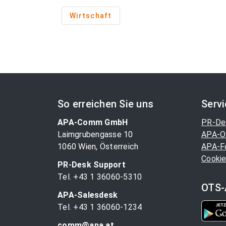
Wirtschaft
So erreichen Sie uns
Serv
APA-Comm GmbH
PR-De
Laimgrubengasse 10
APA-O
1060 Wien, Österreich
APA-F
Cookie
PR-Desk Support
Tel. +43 1 36060-5310
OTS-
APA-Salesdesk
Tel. +43 1 36060-1234
comm@apa.at