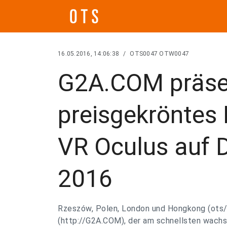
16.05.2016, 14:06:38
/
OTS0047 OTW0047
G2A.COM präsen
preisgekröntes
VR Oculus auf D
2016
Rzeszów, Polen, London und Hongkong (ot
(http://G2A.COM), der am schnellsten wach