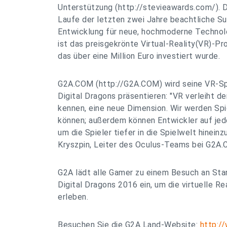
Unterstützung (http://stevieawards.com/). 
Laufe der letzten zwei Jahre beachtliche S
Entwicklung für neue, hochmoderne Technol
ist das preisgekrönte Virtual-Reality(VR)-Pr
das über eine Million Euro investiert wurde.
G2A.COM (http://G2A.COM) wird seine VR-Spi
Digital Dragons präsentieren: "VR verleiht de
kennen, eine neue Dimension. Wir werden Spi
können; außerdem können Entwickler auf jede
um die Spieler tiefer in die Spielwelt hineinz
Kryszpin, Leiter des Oculus-Teams bei G2A
G2A lädt alle Gamer zu einem Besuch an Stan
Digital Dragons 2016 ein, um die virtuelle Re
erleben.
Besuchen Sie die G2A Land-Website:
http:/