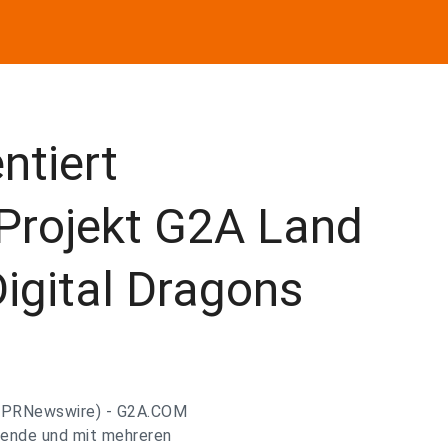
tiert
 Projekt G2A Land
igital Dragons
s/PRNewswire) - G2A.COM
sende und mit mehreren