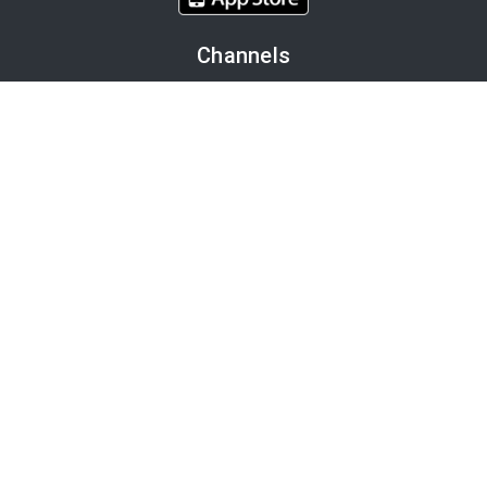
Channels
Politik
Wirtschaft
Finanzen
Chronik
Kultur
Medien
Karriere
Tourismus
Bleiben Sie informiert
OTS-Mailabo
APA-Blog
NEWSLETTER ABONNIEREN