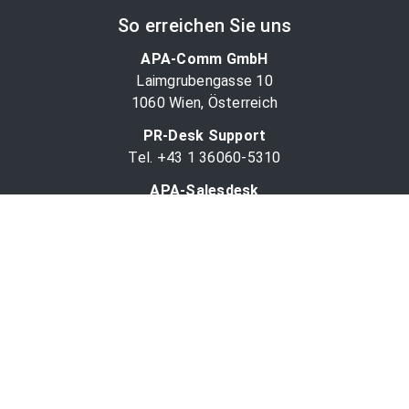
So erreichen Sie uns
APA-Comm GmbH
Laimgrubengasse 10
1060 Wien, Österreich
PR-Desk Support
Tel. +43 1 36060-5310
APA-Salesdesk
Tel. +43 1 36060-1234
comm@apa.at
Services
PR-Desk
APA-OTS-Video
APA-Fotoservice
Cookie-Präferenzen