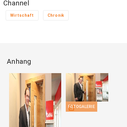
Channel
Wirtschaft
Chronik
Anhang
FOTOGALERIE
open_in_new