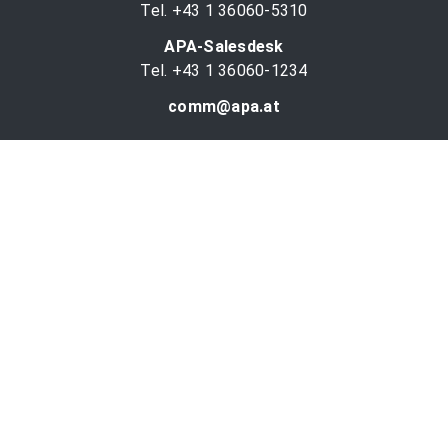
Tel. +43 1 36060-5310
APA-Salesdesk
Tel. +43 1 36060-1234
comm@apa.at
Services
PR-Desk
APA-OTS-Video
APA-Fotoservice
Cookie-Präferenzen
OTS-App