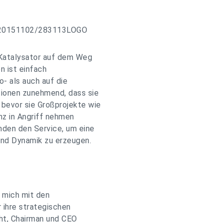
h/20151102/283113LOGO
 Katalysator auf dem Weg
n ist einfach
o- als auch auf die
ionen zunehmend, dass sie
bevor sie Großprojekte wie
enz in Angriff nehmen
nden den Service, um eine
und Dynamik zu erzeugen.
m mich mit den
 ihre strategischen
acht, Chairman und CEO