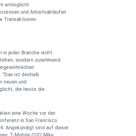
m ermöglicht
rozessen und Arbeitsabläufen
le Transaktionen.
 in jeder Branche nicht
stehen, sondern zunehmend
ungewöhnlichen
. "Das ist deshalb
er neuen und
icht, die heute die
hlen eine Woche vor der
onferenz in San Francisco
 Angekündigt sind auf dieser
man, T-Mobile COO Mike