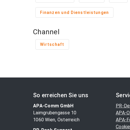
Finanzen und Dienstleistungen
Channel
Wirtschaft
So erreichen Sie uns
Serv
APA-Comm GmbH
PR-De
Laimgrubengasse 10
APA-O
1060 Wien, Österreich
APA-F
Cookie