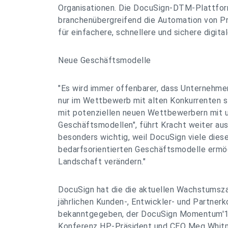
Organisationen. Die DocuSign-DTM-Plattfor
branchenübergreifend die Automation von P
für einfachere, schnellere und sichere digita
Neue Geschäftsmodelle
"Es wird immer offenbarer, dass Unternehmen
nur im Wettbewerb mit alten Konkurrenten 
mit potenziellen neuen Wettbewerbern mit 
Geschäftsmodellen", führt Kracht weiter aus
besonders wichtig, weil DocuSign viele dies
bedarfsorientierten Geschäftsmodelle ermögl
Landschaft verändern."
DocuSign hat die die aktuellen Wachstumsza
jährlichen Kunden-, Entwickler- und Partnerk
bekanntgegeben, der DocuSign Momentum'16.
Konferenz HP-Präsident und CEO Meg Whit