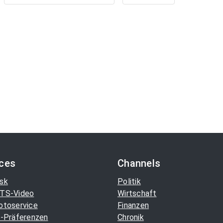
ices
Channels
sk
Politik
TS-Video
Wirtschaft
otoservice
Finanzen
-Präferenzen
Chronik