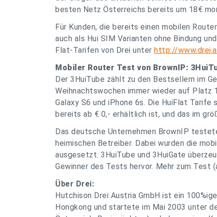
besten Netz Österreichs bereits um 18€ mon
Für Kunden, die bereits einen mobilen Router 
auch als Hui SIM Varianten ohne Bindung und
Flat-Tarifen von Drei unter
http://www.drei.a
Mobiler Router Test von BrownIP: 3HuiTu
Der 3HuiTube zählt zu den Bestsellern im Ge
Weihnachtswochen immer wieder auf Platz 1
Galaxy S6 und iPhone 6s. Die HuiFlat Tarife 
bereits ab € 0,- erhältlich ist, und das im g
Das deutsche Unternehmen BrownIP testete 
heimischen Betreiber. Dabei wurden die mob
ausgesetzt. 3HuiTube und 3HuiGate überzeu
Gewinner des Tests hervor. Mehr zum Test (
Über Drei:
Hutchison Drei Austria GmbH ist ein 100%ig
Hongkong und startete im Mai 2003 unter der