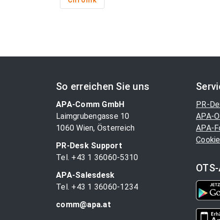
Chronik
So erreichen Sie uns
Serv
APA-Comm GmbH
PR-De
Laimgrubengasse 10
APA-O
1060 Wien, Österreich
APA-F
Cookie
PR-Desk Support
Tel. +43 1 36060-5310
OTS-
APA-Salesdesk
Tel. +43 1 36060-1234
comm@apa.at