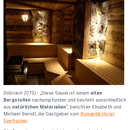
Döbriach (OTS) -
„Diese Sauna ist einem
alten
Bergstollen
nachempfunden und besteht ausschließlich
aus
natürlichen Materialien
“, berichten Elisabeth und
Michael Berndl, die Gastgeber vom
Romantik Hotel
Seefischer
.