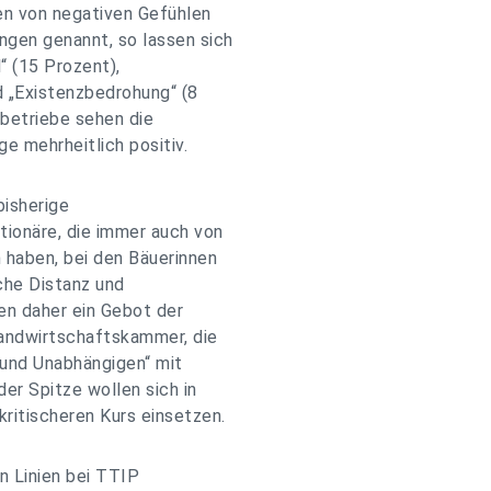
en von negativen Gefühlen
gen genannt, so lassen sich
“ (15 Prozent),
d „Existenzbedrohung“ (8
betriebe sehen die
ge mehrheitlich positiv.
bisherige
ionäre, die immer auch von
haben, bei den Bäuerinnen
che Distanz und
en daher ein Gebot der
Landwirtschaftskammer, die
 und Unabhängigen“ mit
er Spitze wollen sich in
ritischeren Kurs einsetzen.
n Linien bei TTIP