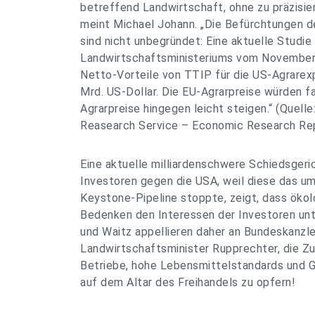
betreffend Landwirtschaft, ohne zu präzisier
meint Michael Johann. „Die Befürchtungen d
sind nicht unbegründet: Eine aktuelle Studi
Landwirtschaftsministeriums vom Novembe
Netto-Vorteile von TTIP für die US-Agrarex
Mrd. US-Dollar. Die EU-Agrarpreise würden fa
Agrarpreise hingegen leicht steigen.“ (Quel
Reasearch Service – Economic Research Rep
Eine aktuelle milliardenschwere Schiedsgeri
Investoren gegen die USA, weil diese das 
Keystone-Pipeline stoppte, zeigt, dass ökol
Bedenken den Interessen der Investoren un
und Waitz appellieren daher an Bundeskanzl
Landwirtschaftsminister Rupprechter, die Zu
Betriebe, hohe Lebensmittelstandards und G
auf dem Altar des Freihandels zu opfern!