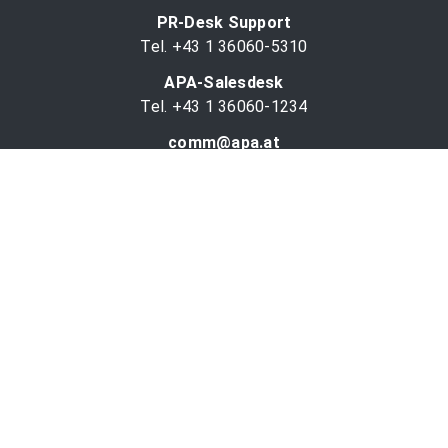
PR-Desk Support
Tel. +43 1 36060-5310
APA-Salesdesk
Tel. +43 1 36060-1234
comm@apa.at
Services
PR-Desk
APA-OTS-Video
APA-Fotoservice
Cookie-Präferenzen
OTS-App