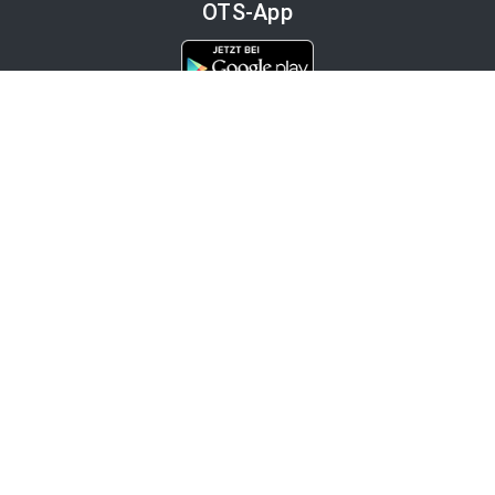
OTS-App
Channels
Politik
Wirtschaft
Finanzen
Chronik
Kultur
Medien
Karriere
Tourismus
Bleiben Sie informiert