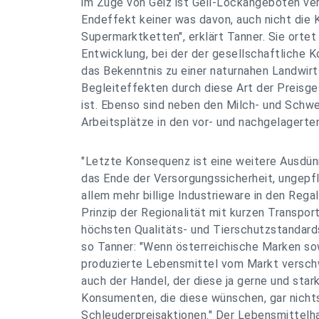
im Zuge von Geiz ist Geil-Lockangeboten ve
Endeffekt keiner was davon, auch nicht die
Supermarktketten", erklärt Tanner. Sie orte
Entwicklung, bei der der gesellschaftliche K
das Bekenntnis zu einer naturnahen Landwirt
Begleiteffekten durch diese Art der Preisg
ist. Ebenso sind neben den Milch- und Schw
Arbeitsplätze in den vor- und nachgelagerte
"Letzte Konsequenz ist eine weitere Ausdün
das Ende der Versorgungssicherheit, ungepf
allem mehr billige Industrieware in den Rega
Prinzip der Regionalität mit kurzen Transp
höchsten Qualitäts- und Tierschutzstandards
so Tanner: "Wenn österreichische Marken sow
produzierte Lebensmittel vom Markt verschw
auch der Handel, der diese ja gerne und stark
Konsumenten, die diese wünschen, gar nicht
Schleuderpreisaktionen." Der Lebensmittelh