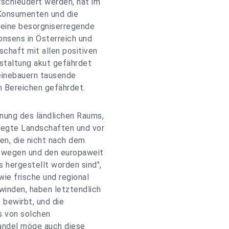
rschleudert werden, hat im
 Konsumenten und die
t eine besorgniserregende
onsens in Österreich und
schaft mit allen positiven
estaltung akut gefährdet
einebauern tausende
n Bereichen gefährdet.
nung des ländlichen Raums,
legte Landschaften und vor
len, die nicht nach dem
ortwegen und den europaweit
 hergestellt worden sind",
ie frische und regional
inden, haben letztendlich
 bewirbt, und die
s von solchen
andel möge auch diese