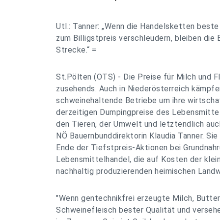
Utl.: Tanner: „Wenn die Handelsketten best
zum Billigstpreis verschleudern, bleiben die 
Strecke.“ =
St.Pölten (OTS) - Die Preise für Milch und Fl
zusehends. Auch in Niederösterreich kämpf
schweinehaltende Betriebe um ihre wirtschaf
derzeitigen Dumpingpreise des Lebensmitte
den Tieren, der Umwelt und letztendlich au
NÖ Bauernbunddirektorin Klaudia Tanner. Sie 
Ende der Tiefstpreis-Aktionen bei Grundnah
Lebensmittelhandel, die auf Kosten der klei
nachhaltig produzierenden heimischen Landw
"Wenn gentechnikfrei erzeugte Milch, Butter
Schweinefleisch bester Qualität und verse