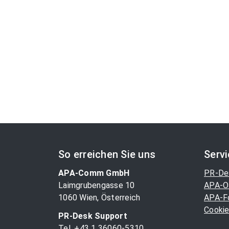
So erreichen Sie uns
Serv
APA-Comm GmbH
PR-De
Laimgrubengasse 10
APA-O
1060 Wien, Österreich
APA-F
Cookie
PR-Desk Support
Tel. +43 1 36060-5310