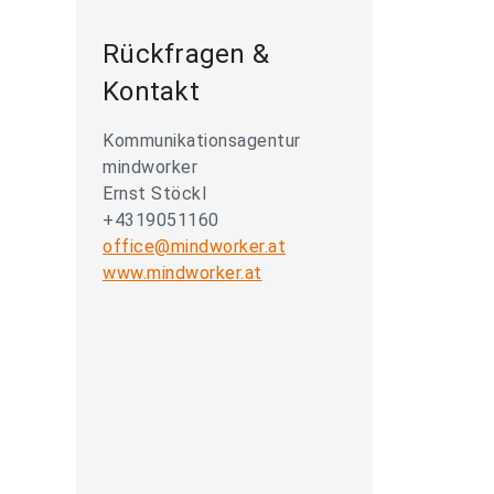
Rückfragen &
Kontakt
Kommunikationsagentur
mindworker
Ernst Stöckl
+4319051160
office@mindworker.at
www.mindworker.at