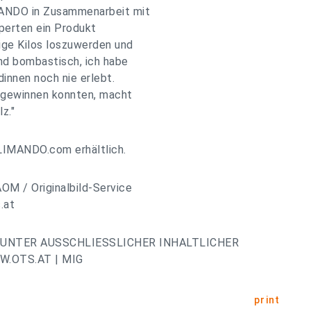
MANDO in Zusammenarbeit mit
perten ein Produkt
sige Kilos loszuwerden und
nd bombastisch, ich habe
innen noch nie erlebt.
r gewinnen konnten, macht
z."
LIMANDO.com erhältlich.
AOM / Originalbild-Service
.at
UNTER AUSSCHLIESSLICHER INHALTLICHER
.OTS.AT | MIG
print