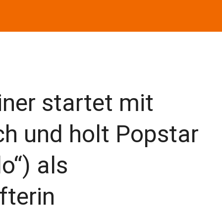
ner startet mit
 und holt Popstar
o“) als
terin