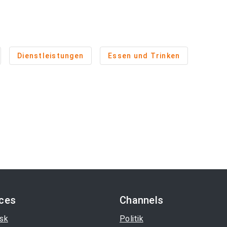
Dienstleistungen
Essen und Trinken
ices
Channels
sk
Politik