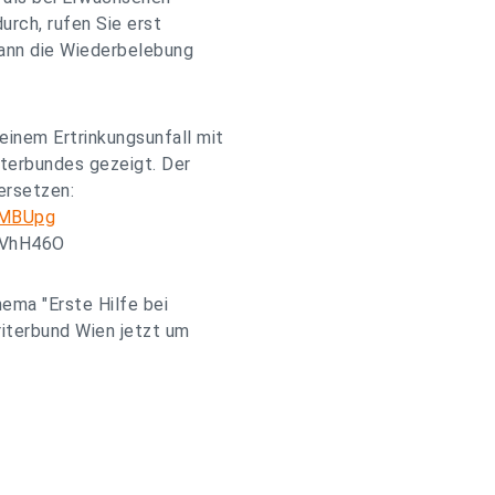
urch, rufen Sie erst
dann die Wiederbelebung
einem Ertrinkungsunfall mit
iterbundes gezeigt. Der
 ersetzen:
2MBUpg
YsVhH46O
ema "Erste Hilfe bei
riterbund Wien jetzt um