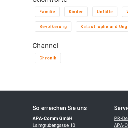
Familie
Kinder
Unfälle
Bevölkerung
Katastrophe und Ung
Channel
Chronik
So erreichen Sie uns
Serv
APA-Comm GmbH
PR-De
Laimgrubengasse 10
APA-O