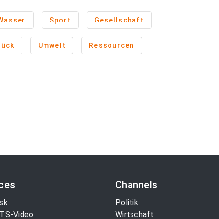
Wasser
Sport
Gesellschaft
lück
Umwelt
Ressourcen
ices
Channels
sk
Politik
TS-Video
Wirtschaft