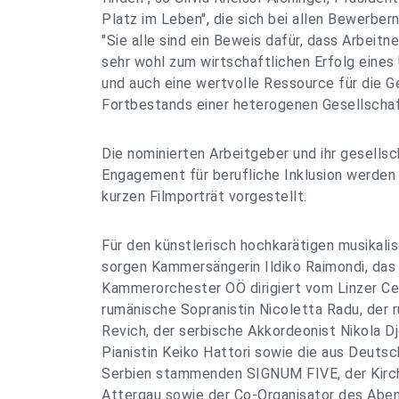
Platz im Leben", die sich bei allen Bewerbe
"Sie alle sind ein Beweis dafür, dass Arbei
sehr wohl zum wirtschaftlichen Erfolg eine
und auch eine wertvolle Ressource für die G
Fortbestands einer heterogenen Gesellschaft
Die nominierten Arbeitgeber und ihr gesellsc
Engagement für berufliche Inklusion werden 
kurzen Filmporträt vorgestellt.
Für den künstlerisch hochkarätigen musikal
sorgen Kammersängerin Ildiko Raimondi, das
Kammerorchester OÖ dirigiert vom Linzer Cel
rumänische Sopranistin Nicoletta Radu, der 
Revich, der serbische Akkordeonist Nikola Djo
Pianistin Keiko Hattori sowie die aus Deuts
Serbien stammenden SIGNUM FIVE, der Kirch
Attergau sowie der Co-Organisator des Aben