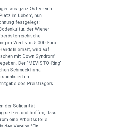
ngen aus ganz Österreich
 Platz im Leben", nun
ichnung festgelegt:
Bodenkultur, der Wiener
berösterreichische
ng im Wert von 5.000 Euro
Handeln erhält, wird auf
enschen mit Down Syndrom"
tgegeben. Der "MEVISTO-Ring"
schen Schmuckfirma
rsonalisierten
anntgabe des Preisträgers
n der Solidarität
g setzen und hoffen, dass
om eine Arbeitsstelle
in des Vereins "Ein