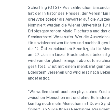
Schörfling (OTS) - Aus zahlreichen Einsendu
hat der Initiator des Preises, der Verein "Ein
drei Arbeitgeber als Anwärter auf die Ausze
Nominiert wurden die Wiener Universität für 
Erfolgsgastronom Mario Plachutta und das o
Seminarhotel Wesenufer. Wer die Auszeichnu
für sozialverantwortliches und nachhaltiges 
der "2. Österreichischen Benefizgala für M
am 27. Juni im Linzer Brucknerhaus bekann
wird von der gleichnamigen oberösterreichi
gestiftet. Er ist mit einem mehrkarätigen "pe
Edelstein" versehen und wird erst nach Bek
angefertigt.
"Wir wollen damit auch ein physisches Zeiche
zwischen Menschen mit und ohne Behinderun
künftig noch mehr Menschen mit Down Syndr
finden", so Silvia Kneissl-Aichinger, Präsident