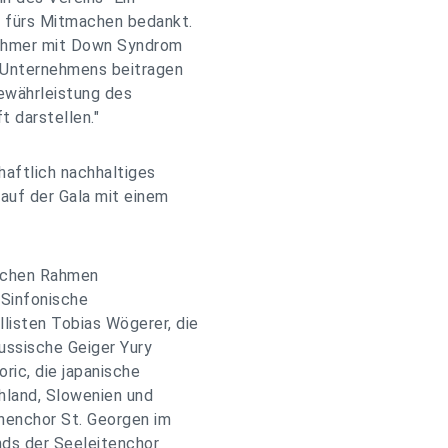
rn fürs Mitmachen bedankt.
tnehmer mit Down Syndrom
s Unternehmens beitragen
ewährleistung des
 darstellen."
haftlich nachhaltiges
auf der Gala mit einem
ischen Rahmen
 Sinfonische
listen Tobias Wögerer, die
russische Geiger Yury
ric, die japanische
chland, Slowenien und
enchor St. Georgen im
ds der Seeleitenchor