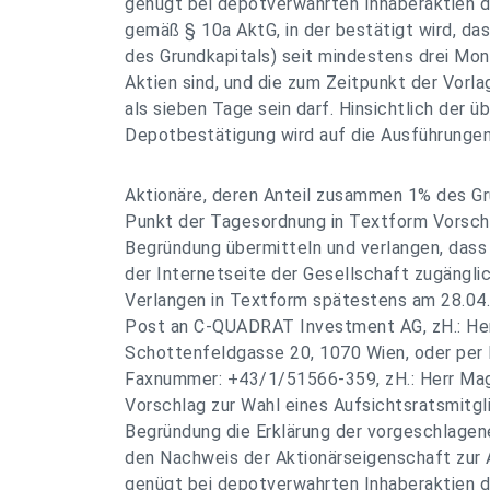
genügt bei depotverwahrten Inhaberaktien d
gemäß § 10a AktG, in der bestätigt wird, da
des Grundkapitals) seit mindestens drei Mon
Aktien sind, und die zum Zeitpunkt der Vorla
als sieben Tage sein darf. Hinsichtlich der ü
Depotbestätigung wird auf die Ausführungen
Aktionäre, deren Anteil zusammen 1% des Gr
Punkt der Tagesordnung in Textform Vorsch
Begründung übermitteln und verlangen, das
der Internetseite der Gesellschaft zugängl
Verlangen in Textform spätestens am 28.04
Post an C-QUADRAT Investment AG, zH.: Her
Schottenfeldgasse 20, 1070 Wien, oder pe
Faxnummer: +43/1/51566-359, zH.: Herr Mag.
Vorschlag zur Wahl eines Aufsichtsratsmitglie
Begründung die Erklärung der vorgeschlagen
den Nachweis der Aktionärseigenschaft zur
genügt bei depotverwahrten Inhaberaktien d