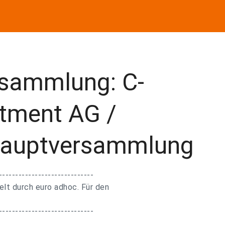
sammlung: C-
tment AG /
 Hauptversammlung
-----------------------------
lt durch euro adhoc. Für den
-----------------------------