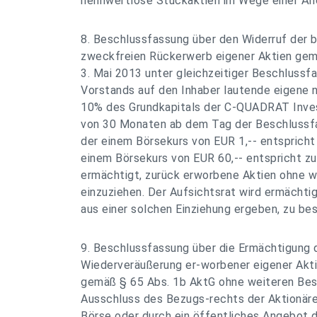
nennwertlose Stückaktien im Wege einer Ände
8. Beschlussfassung über den Widerruf der
zweckfreien Rückerwerb eigener Aktien ge
3. Mai 2013 unter gleichzeitiger Beschlussf
Vorstands auf den Inhaber lautende eigene 
10% des Grundkapitals der C-QUADRAT Inve
von 30 Monaten ab dem Tag der Beschlussfa
der einem Börsekurs von EUR 1,-- entsprich
einem Börsekurs von EUR 60,-- entspricht zu
ermächtigt, zurück erworbene Aktien ohne
einzuziehen. Der Aufsichtsrat wird ermächtig
aus einer solchen Einziehung ergeben, zu bes
9. Beschlussfassung über die Ermächtigung 
Wiederveräußerung er-worbener eigener Akt
gemäß § 65 Abs. 1b AktG ohne weiteren Bes
Ausschluss des Bezugs-rechts der Aktionäre 
Börse oder durch ein öffentliches Angebot 