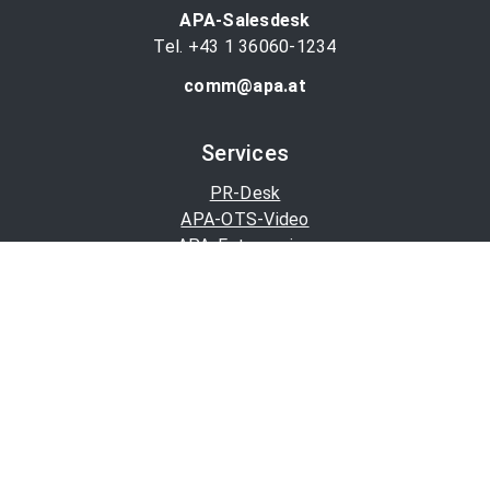
APA-Salesdesk
Tel. +43 1 36060-1234
comm@apa.at
Services
PR-Desk
APA-OTS-Video
APA-Fotoservice
Cookie-Präferenzen
OTS-App