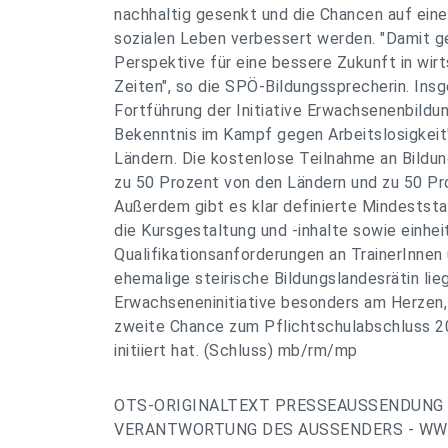
nachhaltig gesenkt und die Chancen auf ein
sozialen Leben verbessert werden. "Damit 
Perspektive für eine bessere Zukunft in wirt
Zeiten", so die SPÖ-Bildungssprecherin. Ins
Fortführung der Initiative Erwachsenenbildu
Bekenntnis im Kampf gegen Arbeitslosigkeit
Ländern. Die kostenlose Teilnahme an Bild
zu 50 Prozent von den Ländern und zu 50 Pr
Außerdem gibt es klar definierte Mindeststan
die Kursgestaltung und -inhalte sowie einhei
Qualifikationsanforderungen an TrainerInnen 
ehemalige steirische Bildungslandesrätin li
Erwachseneninitiative besonders am Herzen, 
zweite Chance zum Pflichtschulabschluss 20
initiiert hat. (Schluss) mb/rm/mp
OTS-ORIGINALTEXT PRESSEAUSSENDUNG 
VERANTWORTUNG DES AUSSENDERS - WWW