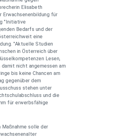
recherin Elisabeth
r Erwachsenenbildung für
 "Initiative
genden Bedarfs und der
sterreichweit eine
dung. "Aktuelle Studien
nschen in Österreich über
hlüsselkompetenzen Lesen,
n damit nicht angemessen am
ringe bis keine Chancen am
tag gegenüber dem
ausschuss stehen unter
chtschulabschluss und die
mm für erwerbsfähige
en Maßnahme solle der
Erwachsenenalter