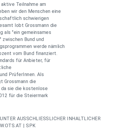
e aktive Teilnahme am
geben wir den Menschen eine
schaftlich schwierigen
gesamt lobt Grossmann die
ng als "ein gemeinsames
" zwischen Bund und
ungsprogrammen werde nämlich
ozent vom Bund finanziert.
dards für Anbieter, für
tliche
und PrüferInnen. Als
egt Grossmann die
da sie die kostenlose
12 für die Steiermark
UNTER AUSSCHLIESSLICHER INHALTLICHER
.OTS.AT | SPK