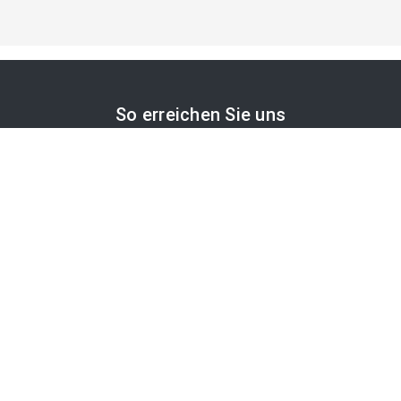
So erreichen Sie uns
APA-Comm GmbH
Laimgrubengasse 10
1060 Wien, Österreich
PR-Desk Support
Tel. +43 1 36060-5310
APA-Salesdesk
Tel. +43 1 36060-1234
comm@apa.at
Services