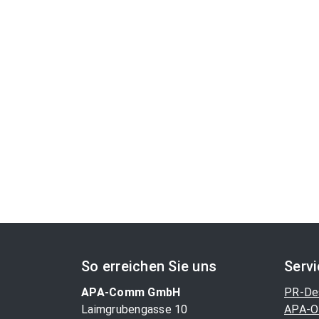
So erreichen Sie uns
Serv
APA-Comm GmbH
PR-De
Laimgrubengasse 10
APA-O