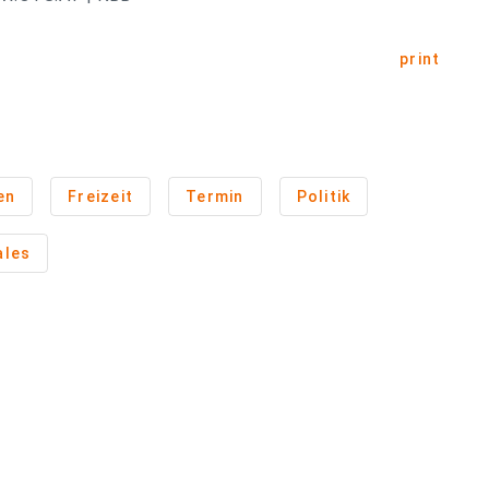
print
en
Freizeit
Termin
Politik
ales