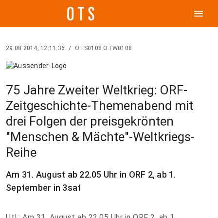
menu
29.08.2014, 12:11:36
/
OTS0108 OTW0108
75 Jahre Zweiter Weltkrieg: ORF-
Zeitgeschichte-Themenabend mit
drei Folgen der preisgekrönten
"Menschen & Mächte"-Weltkriegs-
Reihe
Am 31. August ab 22.05 Uhr in ORF 2, ab 1.
September in 3sat
Utl.: Am 31. August ab 22.05 Uhr in ORF 2, ab 1.