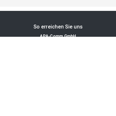
So erreichen Sie uns
APA-Comm GmbH
Laimgrubengasse 10
1060 Wien, Österreich
PR-Desk Support
Tel. +43 1 36060-5310
APA-Salesdesk
Tel. +43 1 36060-1234
comm@apa.at
Services
PR-Desk