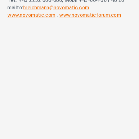
Tel.: +43 2252 606-680, Mobil +43-664-301 48 20
mailto:
hreichmann@novomatic.com
www.novomatic.com
,
www.novomaticforum.com