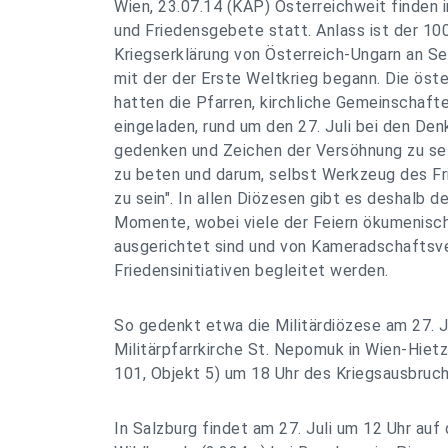
Wien, 23.07.14 (KAP) Österreichweit finden
und Friedensgebete statt. Anlass ist der 10
Kriegserklärung von Österreich-Ungarn an Ser
mit der der Erste Weltkrieg begann. Die öst
hatten die Pfarren, kirchliche Gemeinschaft
eingeladen, rund um den 27. Juli bei den De
gedenken und Zeichen der Versöhnung zu set
zu beten und darum, selbst Werkzeug des F
zu sein". In allen Diözesen gibt es deshalb de
Momente, wobei viele der Feiern ökumenisch 
ausgerichtet sind und von Kameradschaftsv
Friedensinitiativen begleitet werden.
So gedenkt etwa die Militärdiözese am 27. Ju
Militärpfarrkirche St. Nepomuk in Wien-Hietz
101, Objekt 5) um 18 Uhr des Kriegsausbruch
In Salzburg findet am 27. Juli um 12 Uhr auf