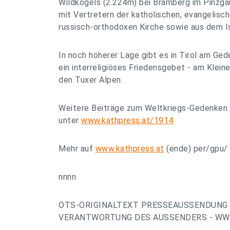
Wildkogels (2.224m) bei Bramberg im Pinzgau
mit Vertretern der katholischen, evangelisc
russisch-orthodoxen Kirche sowie aus dem I
In noch höherer Lage gibt es in Tirol am Ge
ein interreligiöses Friedensgebet - am Kleine
den Tuxer Alpen.
Weitere Beiträge zum Weltkriegs-Gedenken
unter
www.kathpress.at/1914
Mehr auf
www.kathpress.at
(ende) per/gpu/
nnnn
OTS-ORIGINALTEXT PRESSEAUSSENDUNG 
VERANTWORTUNG DES AUSSENDERS - WWW