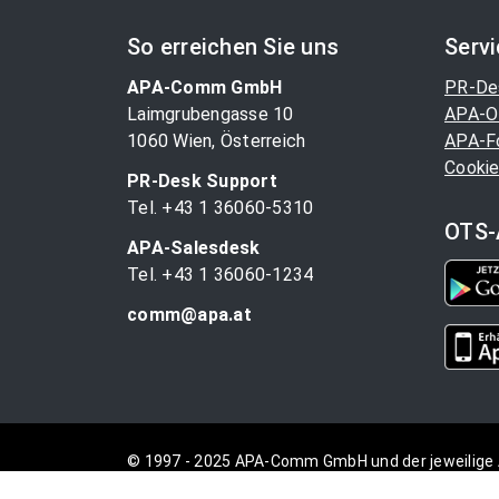
So erreichen Sie uns
Serv
APA-Comm GmbH
PR-De
Laimgrubengasse 10
APA-O
1060 Wien, Österreich
APA-F
Cookie
PR-Desk Support
Tel. +43 1 36060-5310
OTS-
APA-Salesdesk
Tel. +43 1 36060-1234
comm@apa.at
© 1997 - 2025 APA-Comm GmbH und der jeweilige 
vorbehalten.