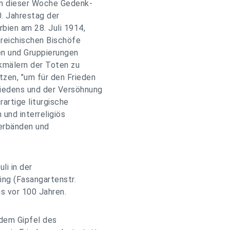
 in dieser Woche Gedenk-
0. Jahrestag der
bien am 28. Juli 1914,
ereichischen Bischöfe
en und Gruppierungen
nkmälern der Toten zu
zen, "um für den Frieden
riedens und der Versöhnung
rartige liturgische
und interreligiös
erbänden und
li in der
ing (Fasangartenstr.
s vor 100 Jahren.
 dem Gipfel des