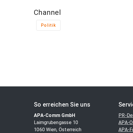
Channel
Politik
So erreichen Sie uns
Serv
APA-Comm GmbH
PR-De
Laimgrubengasse 10
APA-O
1060 Wien, Österreich
APA-F