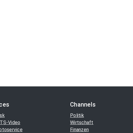
ices
Channels
sk
Politik
TS-Video
Wirtschaft
otoservice
Finanzen