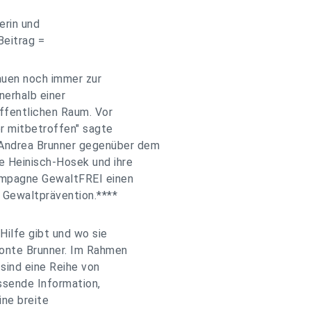
erin und
Beitrag =
auen noch immer zur
nerhalb einer
öffentlichen Raum. Vor
er mitbetroffen" sagte
Andrea Brunner gegenüber dem
e Heinisch-Hosek und ihre
Kampagne GewaltFREI einen
 Gewaltprävention.****
Hilfe gibt und wo sie
tonte Brunner. Im Rahmen
sind eine Reihe von
sende Information,
ine breite