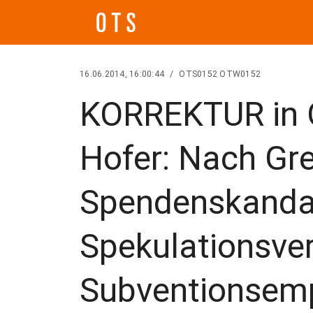
16.06.2014, 16:00:44
/
OTS0152 OTW0152
KORREKTUR in 
Hofer: Nach Gr
Spendenskandal
Spekulationsver
Subventionsem