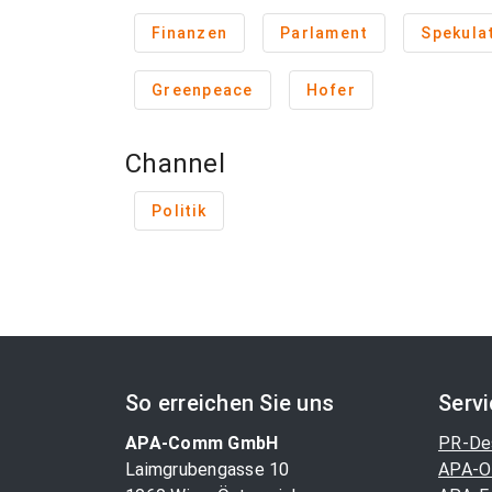
Finanzen
Parlament
Spekula
Greenpeace
Hofer
Channel
Politik
So erreichen Sie uns
Serv
APA-Comm GmbH
PR-De
Laimgrubengasse 10
APA-O