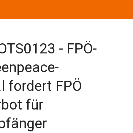
OTS0123 - FPÖ-
eenpeace-
 fordert FPÖ
bot für
pfänger