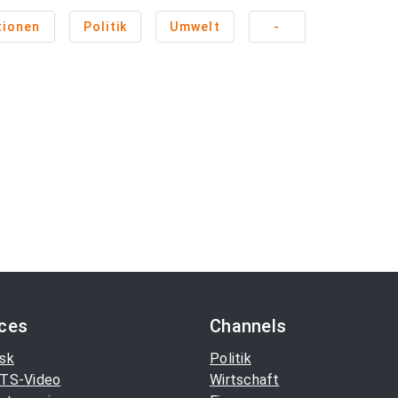
tionen
Politik
Umwelt
-
ices
Channels
sk
Politik
TS-Video
Wirtschaft