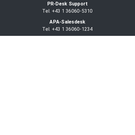
PR-Desk Support
Tel. +43 1 36060-5310
APA-Salesdesk
Tel. +43 1 36060-1234
comm@apa.at
Services
PR-Desk
APA-OTS-Video
APA-Fotoservice
Cookie-Präferenzen
OTS-App