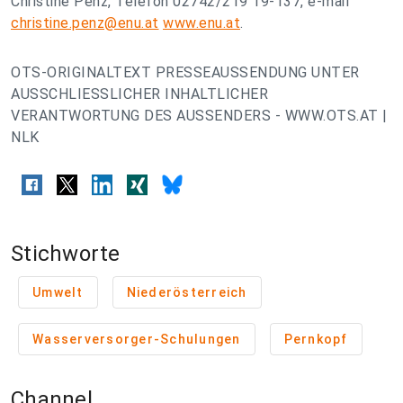
Christine Penz, Telefon 02742/219 19-137, e-mail
christine.penz@enu.at
www.enu.at
.
OTS-ORIGINALTEXT PRESSEAUSSENDUNG UNTER
AUSSCHLIESSLICHER INHALTLICHER
VERANTWORTUNG DES AUSSENDERS - WWW.OTS.AT |
NLK
Stichworte
Umwelt
Niederösterreich
Wasserversorger-Schulungen
Pernkopf
Channel