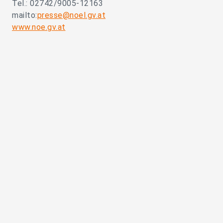
Tel.: 02742/9005-12163
mailto:
presse@noel.gv.at
www.noe.gv.at