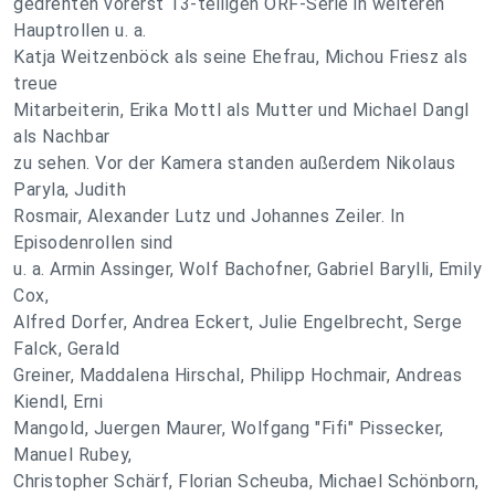
gedrehten vorerst 13-teiligen ORF-Serie in weiteren
Hauptrollen u. a.
Katja Weitzenböck als seine Ehefrau, Michou Friesz als
treue
Mitarbeiterin, Erika Mottl als Mutter und Michael Dangl
als Nachbar
zu sehen. Vor der Kamera standen außerdem Nikolaus
Paryla, Judith
Rosmair, Alexander Lutz und Johannes Zeiler. In
Episodenrollen sind
u. a. Armin Assinger, Wolf Bachofner, Gabriel Barylli, Emily
Cox,
Alfred Dorfer, Andrea Eckert, Julie Engelbrecht, Serge
Falck, Gerald
Greiner, Maddalena Hirschal, Philipp Hochmair, Andreas
Kiendl, Erni
Mangold, Juergen Maurer, Wolfgang "Fifi" Pissecker,
Manuel Rubey,
Christopher Schärf, Florian Scheuba, Michael Schönborn,