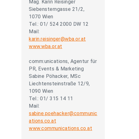
Mag. Karin Reisinger
Siebensterngasse 21/2,
1070 Wien
Tel.: 01/ 524 2000 DW 12
Mail:
karin.reisinger@wba.or.at
www.wba.or.at
comm:unications, Agentur für
PR, Events & Marketing
Sabine Pöhacker, MSc
Liechtensteinstraße 12/9,
1090 Wien
Tel.: 01/ 315 14 11
Mail:
sabine.poehacker@communic
ations.co.at
www.communications.co.at