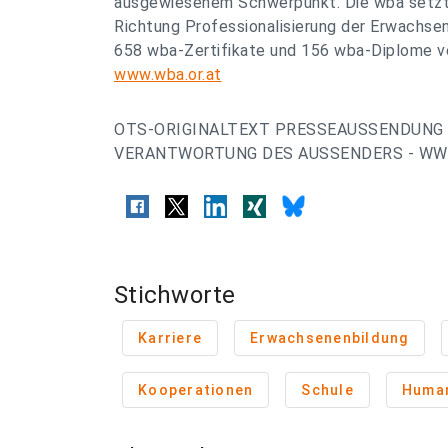
ausgewiesenem Schwerpunkt. Die wba setzt e
Richtung Professionalisierung der Erwachse
658 wba-Zertifikate und 156 wba-Diplome ve
www.wba.or.at
OTS-ORIGINALTEXT PRESSEAUSSENDUNG 
VERANTWORTUNG DES AUSSENDERS - WWW
Stichworte
Karriere
Erwachsenenbildung
Kooperationen
Schule
Human