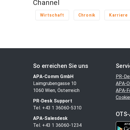
Channel
Wirtschaft
Chronik
Karriere
So erreichen Sie uns
Serv
APA-Comm GmbH
PR-De
Laimgrubengasse 10
APA-O
1060 Wien, Österreich
APA-F
Cookie
PR-Desk Support
Tel. +43 1 36060-5310
OTS-
APA-Salesdesk
Tel. +43 1 36060-1234