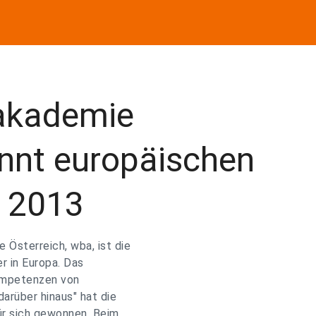
akademie
innt europäischen
e 2013
 Österreich, wba, ist die
r in Europa. Das
ompetenzen von
arüber hinaus" hat die
ür sich gewonnen. Beim