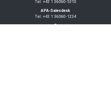
Tel. +43 1 36060-5310
APA-Salesdesk
Tel. +43 1 36060-1234
comm@apa.at
Services
PR-Desk
APA-OTS-Video
APA-Fotoservice
Cookie-Präferenzen
OTS-App