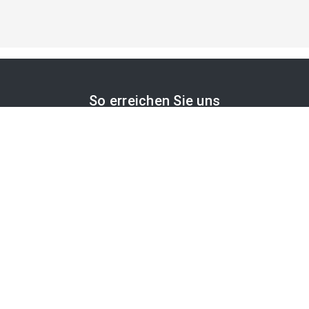
So erreichen Sie uns
APA-Comm GmbH
Laimgrubengasse 10
1060 Wien, Österreich
PR-Desk Support
Tel. +43 1 36060-5310
APA-Salesdesk
Tel. +43 1 36060-1234
comm@apa.at
Services