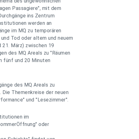
Thema des ungewöhnlichen
agen Passagiere", mit dem
 Durchgänge ins Zentrum
institutionen werden an
gänge im MQ zu temporären
 und Tod oder altem und neuem
d 21. März) zwischen 19
gen des MQ Areals zu "Räumen
n fünf und 20 Minuten
gänge des MQ Areals zu
 Die Themenkreise der neuen
rformance" und "Lesezimmer".
titutionen im
"SommerÖffnung" oder