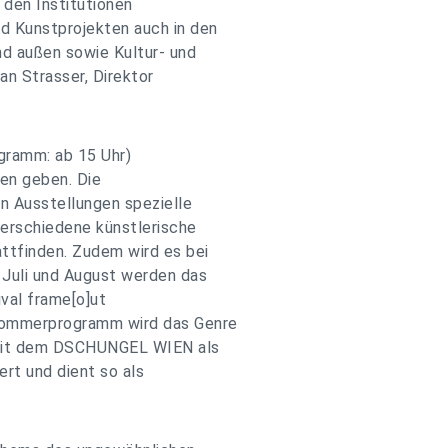
 den Institutionen
d Kunstprojekten auch in den
nd außen sowie Kultur- und
ian Strasser, Direktor
gramm: ab 15 Uhr)
nen geben. Die
n Ausstellungen spezielle
erschiedene künstlerische
ttfinden. Zudem wird es bei
 Juli und August werden das
val frame[o]ut
Sommerprogramm wird das Genre
mit dem DSCHUNGEL WIEN als
rt und dient so als