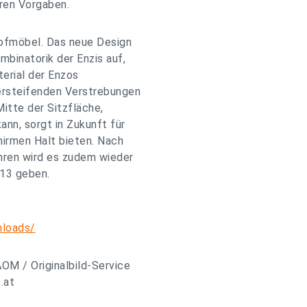
ren Vorgaben.
Hofmöbel. Das neue Design
mbinatorik der Enzis auf,
erial der Enzos
ersteifenden Verstrebungen
Mitte der Sitzfläche,
nn, sorgt in Zukunft für
hirmen Halt bieten. Nach
hren wird es zudem wieder
013 geben.
nloads/
AOM / Originalbild-Service
.at