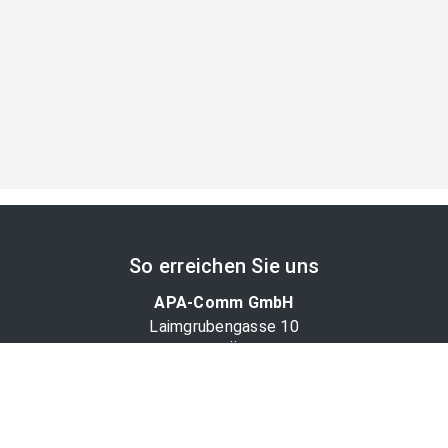
So erreichen Sie uns
APA-Comm GmbH
Laimgrubengasse 10
1060 Wien, Österreich
PR-Desk Support
Tel. +43 1 36060-5310
APA-Salesdesk