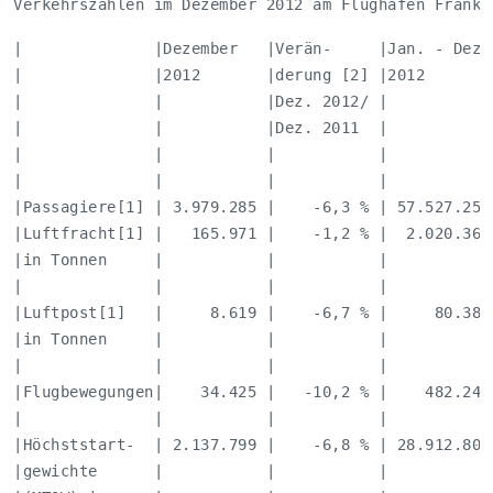
Verkehrszahlen im Dezember 2012 am Flughafen Frankf
|              |Dezember   |Verän-     |Jan. - Dez. 
|              |2012       |derung [2] |2012        
|              |           |Dez. 2012/ |            
|              |           |Dez. 2011  |            
|              |           |           |            
|              |           |           |            
|Passagiere[1] | 3.979.285 |    -6,3 % | 57.527.251 
|Luftfracht[1] |   165.971 |    -1,2 % |  2.020.367 
|in Tonnen     |           |           |            
|              |           |           |            
|Luftpost[1]   |     8.619 |    -6,7 % |     80.380 
|in Tonnen     |           |           |            
|              |           |           |            
|Flugbewegungen|    34.425 |   -10,2 % |    482.242 
|              |           |           |            
|Höchststart-  | 2.137.799 |    -6,8 % | 28.912.800 
|gewichte      |           |           |            