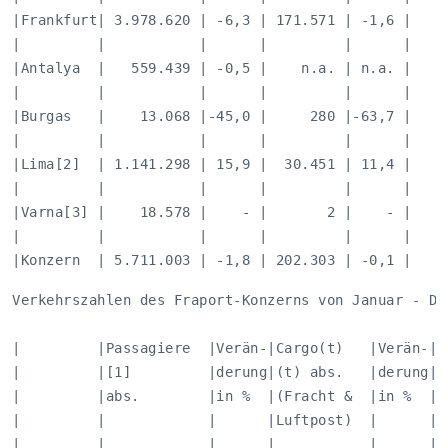
|Frankfurt| 3.978.620 | -6,3 | 171.571 | -1,6 |   34
|         |           |      |         |      |     
|Antalya  |   559.439 | -0,5 |    n.a. | n.a. |    4
|         |           |      |         |      |     
|Burgas   |    13.068 |-45,0 |     280 |-63,7 |     
|         |           |      |         |      |     
|Lima[2]  | 1.141.298 | 15,9 |  30.451 | 11,4 |   13
|         |           |      |         |      |     
|Varna[3] |    18.578 |    - |       2 |    - |     
|         |           |      |         |      |     
|Konzern  | 5.711.003 | -1,8 | 202.303 | -0,1 |   5
Verkehrszahlen des Fraport-Konzerns von Januar - Dez
|         |Passagiere  |Verän-|Cargo(t)   |Verän-|Be
|         |[1]         |derung|(t) abs.   |derung|ab
|         |abs.        |in %  |(Fracht &  |in %  |  
|         |            |      |Luftpost)  |      |  
|         |            |      |           |      |  