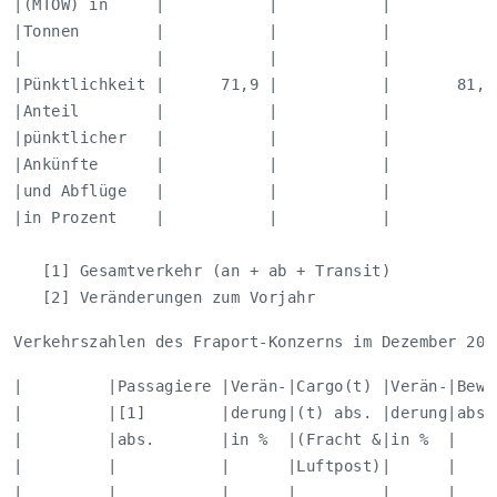
|(MTOW) in     |           |           |            
|Tonnen        |           |           |            
|              |           |           |            
|Pünktlichkeit |      71,9 |           |       81,5 
|Anteil        |           |           |            
|pünktlicher   |           |           |            
|Ankünfte      |           |           |            
|und Abflüge   |           |           |            
|in Prozent    |           |           |            
   [1] Gesamtverkehr (an + ab + Transit)

   [2] Veränderungen zum Vorjahr
Verkehrszahlen des Fraport-Konzerns im Dezember 201
|         |Passagiere |Verän-|Cargo(t) |Verän-|Beweg
|         |[1]        |derung|(t) abs. |derung|abs. 
|         |abs.       |in %  |(Fracht &|in %  |     
|         |           |      |Luftpost)|      |     
|         |           |      |         |      |     