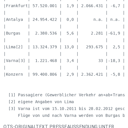
|Frankfurt| 57.520.001 |  1,9 | 2.066.431 | -6,7 |  
|         |            |      |           |      |  
|Antalya  | 24.954.422 |  0,0 |      n.a. | n.a. |  
|         |            |      |           |      |  
|Burgas   |  2.380.536 |  5,6 |     2.281 |-61,9 |  
|         |            |      |           |      |  
|Lima[2]  | 13.324.379 | 13,0 |   293.675 |  2,5 |  
|         |            |      |           |      |  
|Varna[3] |  1.221.468 |  3,4 |        33 |-18,3 |  
|         |            |      |           |      |  
|Konzern  | 99.400.806 |  2,9 | 2.362.421 | -5,8 |  
  [1] Passagiere (Gewerblicher Verkehr an+ab+Transit
  [2] eigene Angaben von Lima

  [3] Varna ist vom 15.10.2011 bis 28.02.2012 geschl
      Flüge von und nach Varna werden von Burgas be
OTS-ORIGINALTEXT PRESSEAUSSENDUNG UNTER