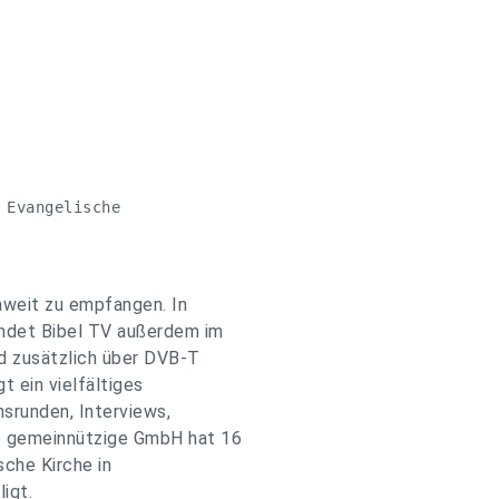
Evangelische 

paweit zu empfangen. In
endet Bibel TV außerdem im
nd zusätzlich über DVB-T
t ein vielfältiges
nsrunden, Interviews,
e gemeinnützige GmbH hat 16
sche Kirche in
igt.