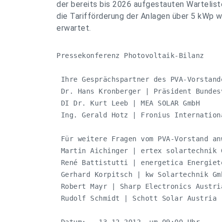
der bereits bis 2026 aufgestauten Warteliste
die Tarifförderung der Anlagen über 5 kWp 
erwartet.
Pressekonferenz Photovoltaik-Bilanz

 Ihre Gesprächspartner des PVA-Vorstande
 Dr. Hans Kronberger | Präsident Bundes
 DI Dr. Kurt Leeb | MEA SOLAR GmbH 

 Ing. Gerald Hotz | Fronius Internationa
 Für weitere Fragen vom PVA-Vorstand anw
 Martin Aichinger | ertex solartechnik G
 René Battistutti | energetica Energiete
 Gerhard Korpitsch | kw Solartechnik Gmb
 Robert Mayr | Sharp Electronics Austria
 Rudolf Schmidt | Schott Solar Austria
