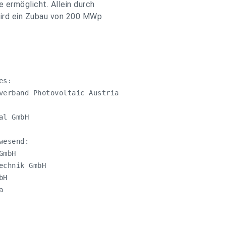
 ermöglicht. Allein durch
wird ein Zubau von 200 MWp
s:

verband Photovoltaic Austria

l GmbH

esend: 

mbH

chnik GmbH

H


