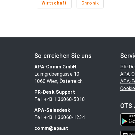
Wirtschaft
Chronik
So erreichen Sie uns
Serv
APA-Comm GmbH
PR-De
Laimgrubengasse 10
APA-O
1060 Wien, Österreich
APA-F
Cookie
PR-Desk Support
Tel. +43 1 36060-5310
OTS-
APA-Salesdesk
Tel. +43 1 36060-1234
comm@apa.at