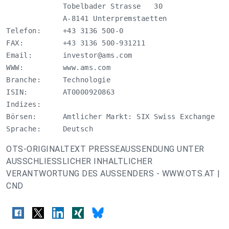
             Tobelbader Strasse   30

             A-8141 Unterpremstaetten

Telefon:     +43 3136 500-0

FAX:         +43 3136 500-931211

Email:       
investor@ams.com
WWW:         www.ams.com

Branche:     Technologie

ISIN:        AT0000920863

Indizes:     

Börsen:      Amtlicher Markt: SIX Swiss Exchange 

Sprache:     Deutsch
OTS-ORIGINALTEXT PRESSEAUSSENDUNG UNTER
AUSSCHLIESSLICHER INHALTLICHER
VERANTWORTUNG DES AUSSENDERS - WWW.OTS.AT |
CND