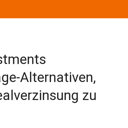
stments
age-Alternativen,
ealverzinsung zu