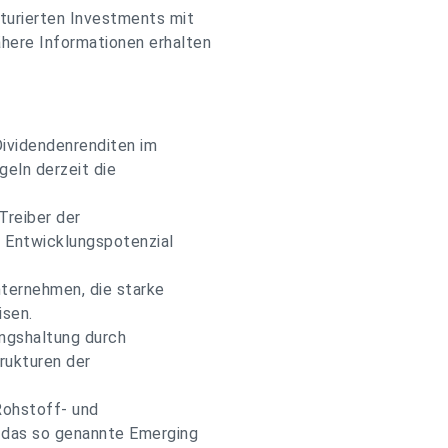
turierten Investments mit
here Informationen erhalten
Dividendenrenditen im
geln derzeit die
"Treiber der
s Entwicklungspotenzial
nternehmen, die starke
isen.
ungshaltung durch
rukturen der
Rohstoff- und
e das so genannte Emerging