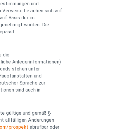
sbestimmungen und
 Verweise beziehen sich auf
uf Basis der im
genehmigt wurden. Die
epasst.
e die
iche Anlegerinformationen)
fonds stehen unter
Hauptanstalten und
eutscher Sprache zur
ionen sind auch in
kte gültige und gemäß §
t allfälligen Änderungen
com/prospekt
abrufbar oder