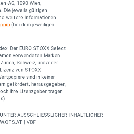
ken-AG, 1090 Wien,
 Die jeweils gültigen
nd weitere Informationen
.com
(bei dem jeweiligen
ndex: Der EURO STOXX Select
exnamen verwendeten Marken
Zürich, Schweiz, und/oder
er Lizenz von STOXX
rtpapiere sind in keiner
rn gefördert, herausgegeben,
ch ihre Lizenzgeber tragen
ss)
UNTER AUSSCHLIESSLICHER INHALTLICHER
.OTS.AT | VBF