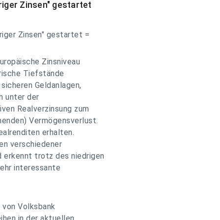
riger Zinsen" gestartet
riger Zinsen" gestartet =
europäische Zinsniveau
orische Tiefstände
h sicheren Geldanlagen,
h unter der
tiven Realverzinsung zum
chenden) Vermögensverlust.
ealrenditen erhalten.
en verschiedener
erkennt trotz des niedrigen
sehr interessante
n von Volksbank
hen in der aktuellen