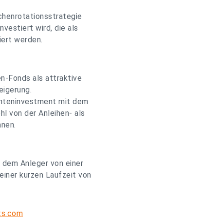
chenrotationsstrategie
nvestiert wird, die als
iert werden.
n-Fonds als attraktive
eigerung.
enteninvestment mit dem
l von der Anleihen- als
nnen.
it dem Anleger von einer
einer kurzen Laufzeit von
ts.com