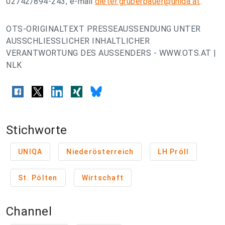
02742/894-243, e-mail
dieter.gruberbauer@uniqa.at
.
OTS-ORIGINALTEXT PRESSEAUSSENDUNG UNTER
AUSSCHLIESSLICHER INHALTLICHER
VERANTWORTUNG DES AUSSENDERS - WWW.OTS.AT |
NLK
Stichworte
UNIQA
Niederösterreich
LH Pröll
St. Pölten
Wirtschaft
Channel