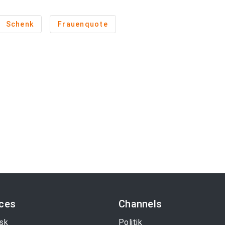
Schenk
Frauenquote
ices
Channels
sk
Politik