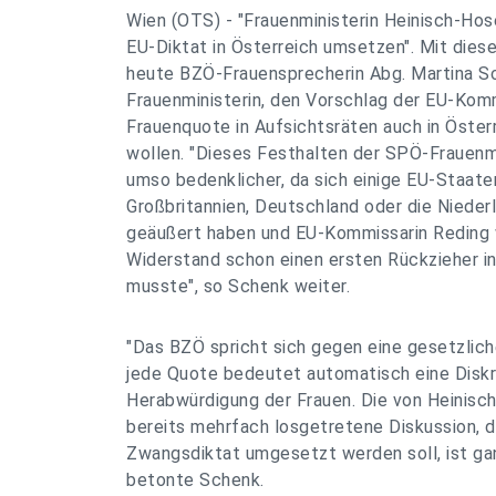
Wien (OTS) - "Frauenministerin Heinisch-Hose
EU-Diktat in Österreich umsetzen". Mit die
heute BZÖ-Frauensprecherin Abg. Martina S
Frauenministerin, den Vorschlag der EU-Komm
Frauenquote in Aufsichtsräten auch in Österr
wollen. "Dieses Festhalten der SPÖ-Frauenmi
umso bedenklicher, da sich einige EU-Staate
Großbritannien, Deutschland oder die Niederl
geäußert haben und EU-Kommissarin Reding
Widerstand schon einen ersten Rückzieher i
musste", so Schenk weiter.
"Das BZÖ spricht sich gegen eine gesetzlic
jede Quote bedeutet automatisch eine Diskr
Herabwürdigung der Frauen. Die von Heinisch
bereits mehrfach losgetretene Diskussion, di
Zwangsdiktat umgesetzt werden soll, ist gan
betonte Schenk.