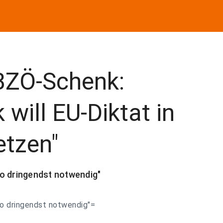
BZÖ-Schenk:
will EU-Diktat in
etzen"
ro dringendst notwendig"
ro dringendst notwendig"=