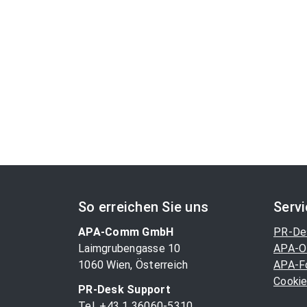
So erreichen Sie uns
Serv
APA-Comm GmbH
PR-De
Laimgrubengasse 10
APA-O
1060 Wien, Österreich
APA-F
Cookie
PR-Desk Support
Tel. +43 1 36060-5310