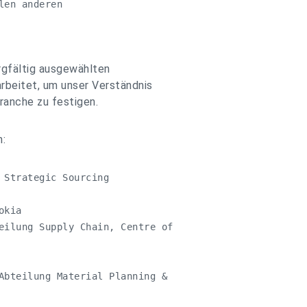
len anderen
gfältig ausgewählten
beitet, um unser Verständnis
ranche zu festigen.
n:
 Strategic Sourcing 

kia

eilung Supply Chain, Centre of

Abteilung Material Planning & 
