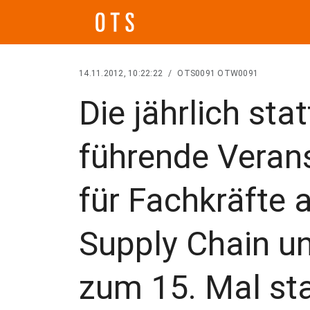
14.11.2012, 10:22:22
/
OTS0091 OTW0091
Die jährlich sta
führende Verans
für Fachkräfte 
Supply Chain un
zum 15. Mal sta