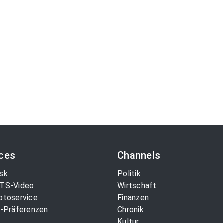
ices
Channels
sk
Politik
TS-Video
Wirtschaft
otoservice
Finanzen
-Präferenzen
Chronik
Kultur