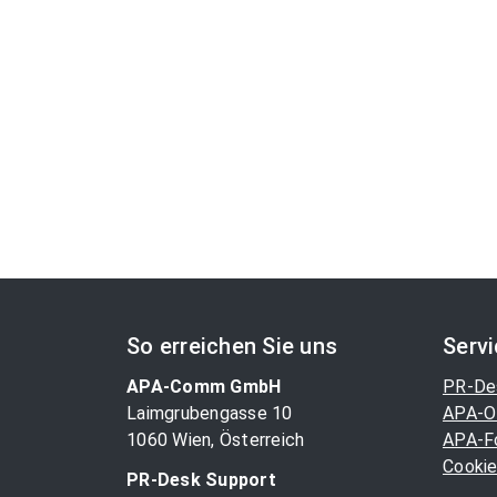
So erreichen Sie uns
Serv
APA-Comm GmbH
PR-De
Laimgrubengasse 10
APA-O
1060 Wien, Österreich
APA-F
Cookie
PR-Desk Support