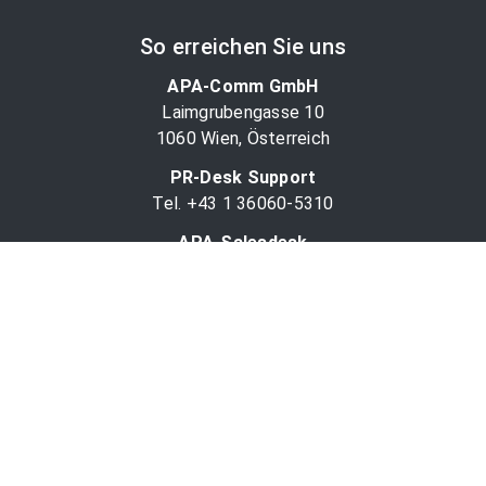
So erreichen Sie uns
APA-Comm GmbH
Laimgrubengasse 10
1060 Wien, Österreich
PR-Desk Support
Tel. +43 1 36060-5310
APA-Salesdesk
Tel. +43 1 36060-1234
comm@apa.at
Services
PR-Desk
APA-OTS-Video
APA-Fotoservice