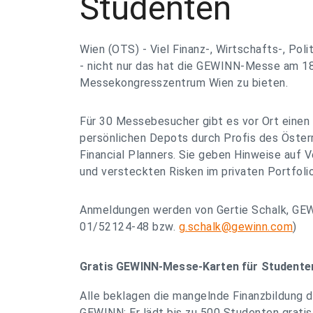
Studenten
Wien (OTS) - Viel Finanz-, Wirtschafts-, Pol
- nicht nur das hat die GEWINN-Messe am 18
Messekongresszentrum Wien zu bieten.
Für 30 Messebesucher gibt es vor Ort einen 
persönlichen Depots durch Profis des Öster
Financial Planners. Sie geben Hinweise auf
und versteckten Risken im privaten Portfolio
Anmeldungen werden von Gertie Schalk, GE
01/52124-48 bzw.
g.schalk@gewinn.com
)
Gratis GEWINN-Messe-Karten für Studente
Alle beklagen die mangelnde Finanzbildung d
GEWINN: Er lädt bis zu 500 Studenten grati