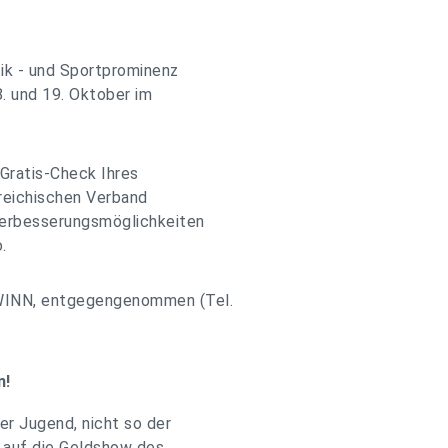
itik - und Sportprominenz
. und 19. Oktober im
Gratis-Check Ihres
reichischen Verband
 Verbesserungsmöglichkeiten
.
WINN, entgegengenommen (Tel.
n!
er Jugend, nicht so der
s auf die Geldshow des