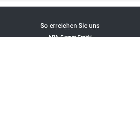
So erreichen Sie uns
APA-Comm GmbH
Laimgrubengasse 10
1060 Wien, Österreich
PR-Desk Support
Tel. +43 1 36060-5310
APA-Salesdesk
Tel. +43 1 36060-1234
comm@apa.at
Services
PR-Desk
APA-OTS-Video