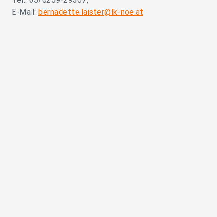
Tel.: 05/0259-29307,
E-Mail:
bernadette.laister@lk-noe.at